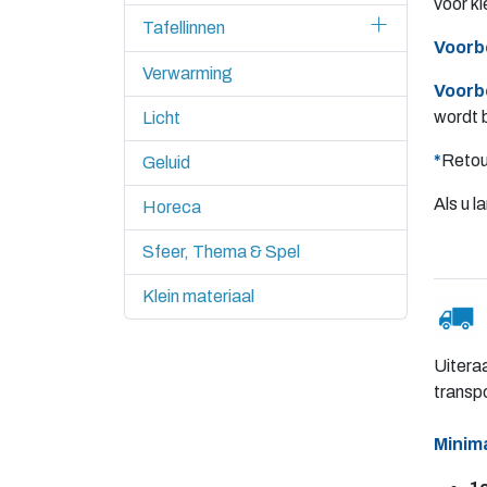
voor ki
Tafellinnen
Voorb
Verwarming
Voorb
wordt 
Licht
*
Retou
Geluid
Als u 
Horeca
Sfeer, Thema & Spel
Klein materiaal
Uiteraa
transp
Minim