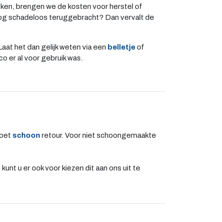
reken, brengen we de kosten voor herstel of
og schadeloos teruggebracht? Dan vervalt de
aat het dan gelijk weten via een
belletje
of
co er al voor gebruik was.
moet
schoon
retour. Voor niet schoongemaakte
unt u er ook voor kiezen dit aan ons uit te