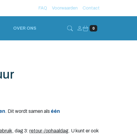
FAQ
Voorwaarden
Contact
Account
OVER ONS
0
uur
en
.
Dit wordt samen als
één
ebruik
, dag 3:
retour-/ophaaldag
. U kunt er ook