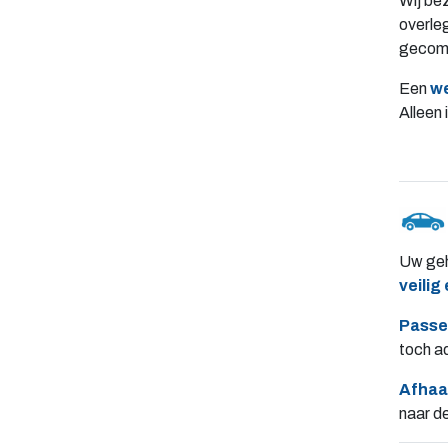
Wij be
overleg
gecomb
Een
w
Alleen
Uw geh
veilig
Passe
toch a
Afhaal
naar d