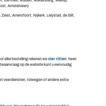
um, Eemnes, Muiden, Muidenberg, Weesp,
ost, Amstelveen)
eist, Amersfoort, Nijkerk, Lelystad, de Bilt,
oor elke bestelling rekenen we
vier ritten
: heen
erteaanvraag op de website kunt u eenvoudig
et veerdiensten, tolwegen of andere extra