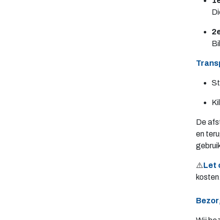
1e
Di
2e
Bi
Trans
St
Ki
De afs
en ter
gebrui
⚠️
Let 
kosten
Bezor