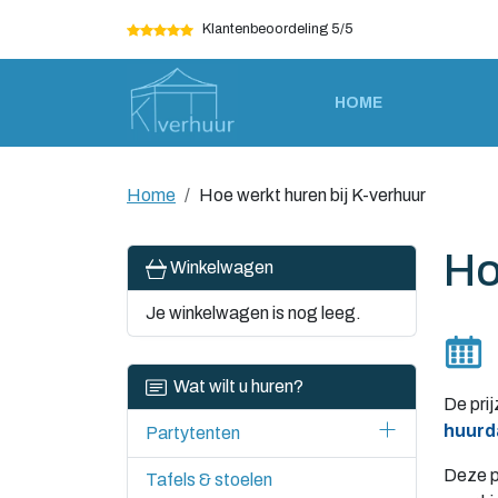
Klantenbeoordeling 5/5
HOME
Home
Hoe werkt huren bij K-verhuur
Ho
Winkelwagen
Je winkelwagen is nog leeg.
H
Wat wilt u huren?
De pri
huurd
Partytenten
Deze p
Tafels & stoelen