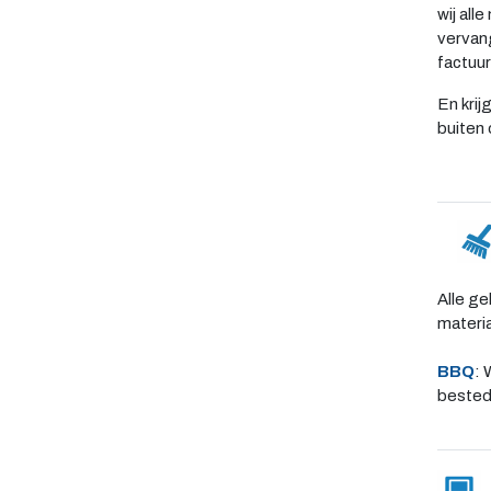
wij all
vervang
factuur
En krij
buiten 
Alle ge
materi
BBQ
: 
bestede