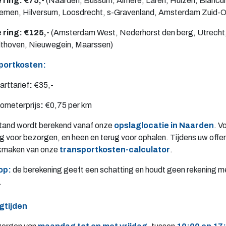
 ring: €75,-
(Naarden, Bussum, Almere, Laren, Huizen, Blaric
emen, Hilversum, Loosdrecht, s-Gravenland, Amsterdam Zuid-O
 ring: €125,-
(Amsterdam West, Nederhorst den berg, Utrecht, Z
lthoven, Nieuwegein, Maarssen)
portkosten:
arttarief
:
€35,-
lometerprijs
:
€0,75 per km
tand wordt berekend vanaf onze
opslaglocatie in Naarden
. V
ug voor bezorgen, en heen en terug voor ophalen. Tijdens uw off
kmaken van onze
transportkosten-calculator
.
op:
de berekening geeft een schatting en houdt geen rekening m
.
gtijden