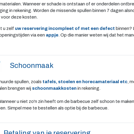
e materialen. Wanneer er schade is ontstaan of er onderdelen ontb
ing in rekening.
Worden de missende spullen binnen 7 dagen alsn
 voor deze kosten.
gt u zelf
uw reservering incompleet of met een defect
binnen? L
openingstijden via een
appje
. Op die manier weten wij dat het man
Schoonmaak
huurde spullen, zoals
tafels, stoelen en horecamateriaal etc
, 
alen brengen wij
schoonmaakkosten
in rekening.
Wanneer u niet zo'n zin heeft om de barbecue zelf schoon te maken k
n. Simpel mee te bestellen als optie bij de barbecue.
Betaling van je reservering