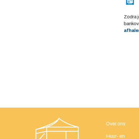
Zodra j
bankove
afhale
Over ons
Huur- en