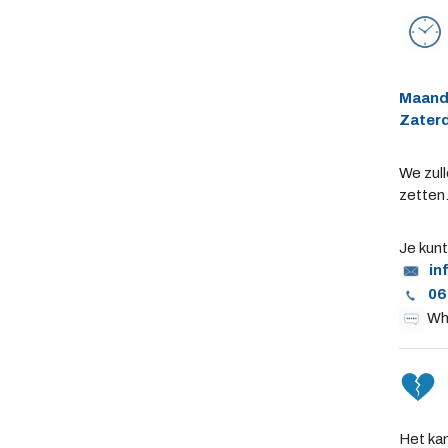
Maanda
Zater
We zull
zetten.
Je kunt
in
06
Wh
Het ka