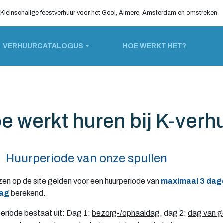
Kleinschalige feestverhuur voor het Gooi, Almere, Amsterdam en omstreken
VERHUURCATALOGUS
HOE WERKT HET?
e werkt huren bij K-verh
uurperiode van onze spullen
jzen op de site gelden voor een huurperiode van
maximaal
3
dag
ag
berekend.
eriode bestaat uit:
Dag 1:
bezorg-/ophaaldag
, dag 2:
dag van g