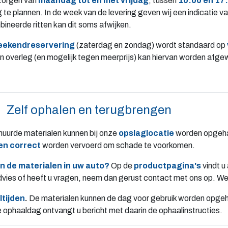
zorgen van
maandag tot en met vrijdag
, tussen
10:00 en 17
 te plannen. In de week van de levering geven wij een indicatie va
ineerde ritten kan dit soms afwijken.
eekendreservering
(zaterdag en zondag) wordt standaard op
 in overleg (en mogelijk tegen meerprijs) kan hiervan worden afg
Zelf oph
alen en terugbrengen
uurde materialen kunnen bij onze
opslaglocatie
worden opgehaa
 en correct
worden vervoerd om schade te voorkomen.
n de materialen in uw auto?
Op de
productpagina's
vindt u
dvies of heeft u vragen, neem dan gerust contact met ons op. We
tijden
.
De materialen kunnen de dag voor gebruik worden opgeha
e ophaaldag ontvangt u bericht met daarin de ophaalinstructies.