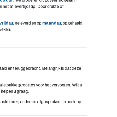
:00 uur
. We proberen dit zoveel mogelijk in
n het aflevertijdstip. Door drukte of
vrijdag
geleverd en op
maandag
opgehaald.
eweken.
ld en teruggebracht. Belangrijk is dat deze
 alle pakketgroottes voor het vervoeren. Wilt u
 helpen u graag.
ald tenzij anders is afgesproken. In aanloop