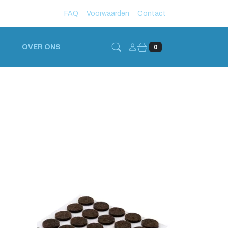
FAQ
Voorwaarden
Contact
Account
OVER ONS
0