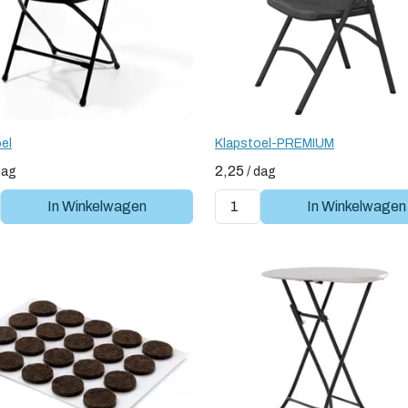
el
Klapstoel-PREMIUM
2,25
dag
/
dag
In Winkelwagen
In Winkelwagen