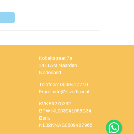
Kobaltstraat 7a
1411AM
Naarden
Nederland
Telefoon:
0639417710
Email:
info@k-verhuur.nl
KVK 84275332
BTW NL003941955B34
Bank
NL32KNAB0609487965