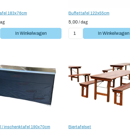
tafel 183x76cm
Buffettafel 122x55cm
5,00
dag
/
dag
In Winkelwagen
In Winkelwagen
l / inschenktafel 190x70cm
Biertafelset