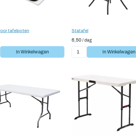
 voor tafelpoten
Statafel
6,50
/
dag
In Winkelwagen
In Winkelwagen