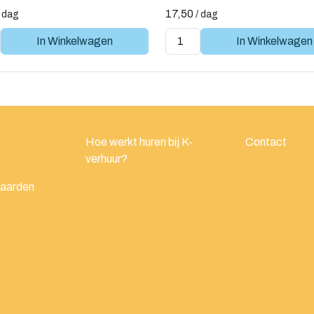
17,50
/
dag
/
dag
In Winkelwagen
In Winkelwagen
Hoe werkt huren bij K-
Contact
verhuur?
waarden