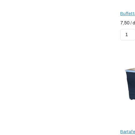
Buffet
7,50
/
Bartafe