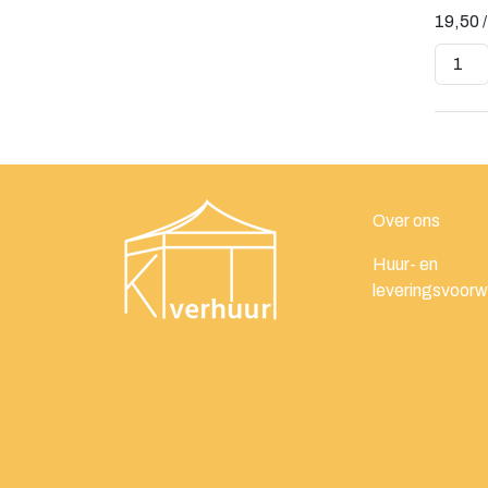
19,50
Over ons
Huur- en
leveringsvoor