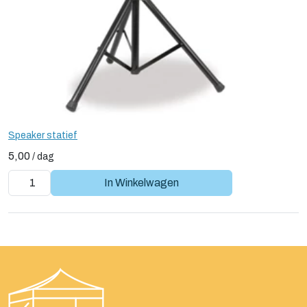
Speaker statief
5,00
/
dag
In Winkelwagen