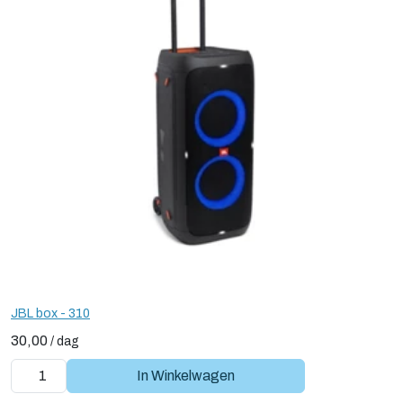
JBL box - 310
30,00
/
dag
In Winkelwagen