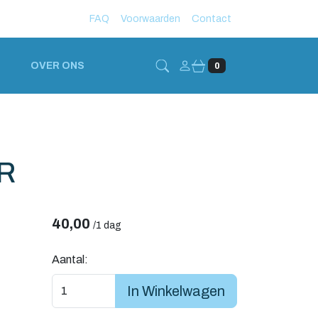
FAQ
Voorwaarden
Contact
Account
OVER ONS
0
ER
40,00
/
1 dag
Aantal:
In Winkelwagen