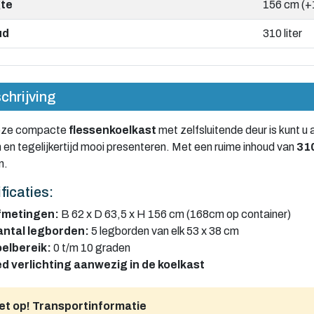
te
156 cm (+
ud
310 liter
hrijving
eze compacte
flessenkoelkast
met zelfsluitende deur is kunt u 
 en tegelijkertijd mooi presenteren. Met een ruime inhoud van
310
n.
ficaties:
fmetingen:
B 62 x D 63,5 x H 156 cm (168cm op container)
ntal legborden:
5 legborden van elk 53 x 38 cm
elbereik:
0 t/m 10 graden
d verlichting aanwezig in de koelkast
et op! Transportinformatie