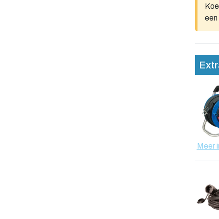
Koel
een 
Extr
Meer i