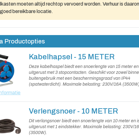
kasten moeten altijd rechtop vervoerd worden. Verhuur is daarom
goed bereikbare locatie.
a Productopties
Kabelhapsel - 15 METER
Deze kabelhaspel biedt een snoerlengte van 15 meter en 
uitgerust met 3 stopcontacten. Geschikt voor zowel binne
buitengebruik met een beschermingsgraad van IP44
(spatwaterdicht). Maximale belasting: 230V/16A (3500W)
Vergeet niet de kabel altijd volledig uit te rollen om overve
nformatie
te voorkomen.
Verlengsnoer - 10 METER
Dit verlangsnoer biedt een snoerlengte van 10 meter en i
uitgerust met 1 eindstekker. Maximale belasting: 230V/1
(3500W).