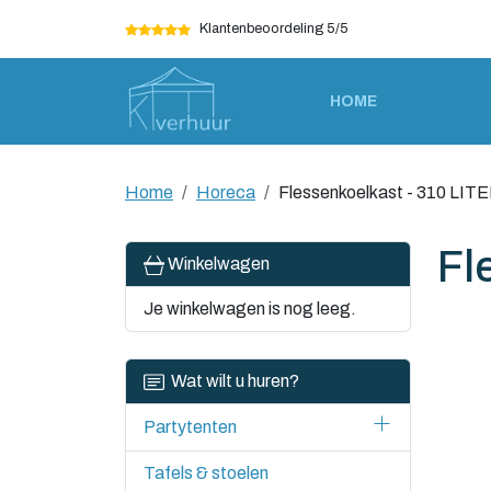
Klantenbeoordeling 5/5
HOME
Home
Horeca
Flessenkoelkast - 310 LIT
Fl
Winkelwagen
Je winkelwagen is nog leeg.
Wat wilt u huren?
Partytenten
Tafels & stoelen