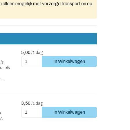
 alleen mogelijk met verzorgd transport en op
5,00
/1 dag
In Winkelwagen
is
n- als
.
rhitting
3,50
/1 dag
In Winkelwagen
s
6A