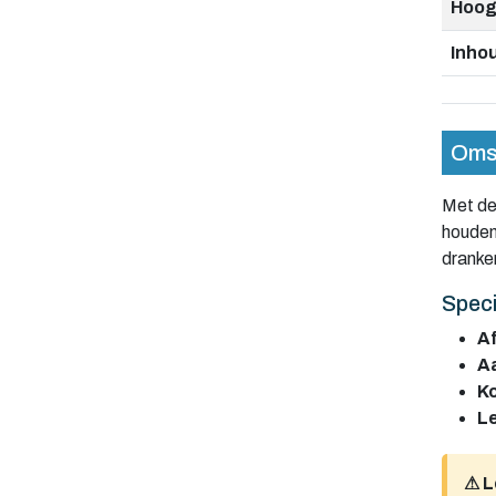
Hoog
Inho
Omsc
Met d
houden
dranke
Speci
A
Aa
Ko
Le
⚠ L