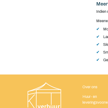
Meer
Indien 
Meerwe
✔
Mo
✔
La
✔
Sl
✔
Sm
✔
Ge
Over ons
Huur- en
leveringsvoor