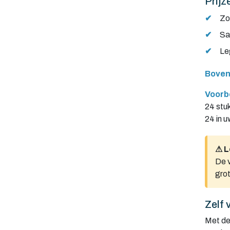
Prijz
✔
Zo
✔
Sa
✔
Le
Boven
Voorb
24 stuk
24 in 
⚠ L
De v
grot
Zelf 
Met de 