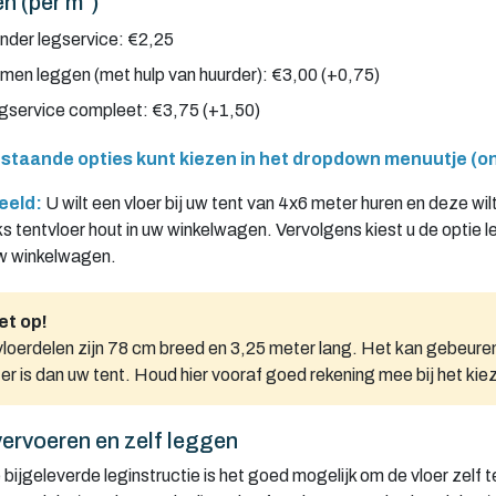
en (per m²)
nder legservice: €2,25
men leggen (met hulp van huurder): €3,00 (+0,75)
gservice compleet: €3,75 (+1,50)
staande opties kunt kiezen in het dropdown menuutje (on
eeld:
U wilt een vloer bij uw tent van 4x6 meter huren en deze w
s tentvloer hout in uw winkelwagen. Vervolgens kiest u de optie l
uw winkelwagen.
et op!
loerdelen zijn 78 cm breed en 3,25 meter lang. Het kan gebeuren 
er is dan uw tent. Houd hier vooraf goed rekening mee bij het kiez
vervoeren en zelf leggen
bijgeleverde leginstructie is het goed mogelijk om de vloer zelf t