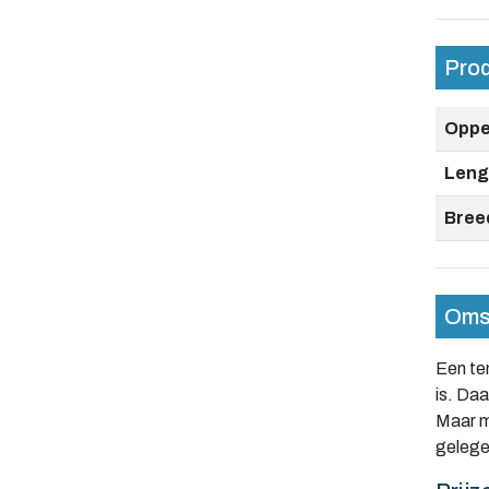
Pro
Oppe
Leng
Bree
Omsc
Een ten
is. Da
Maar mi
gelege