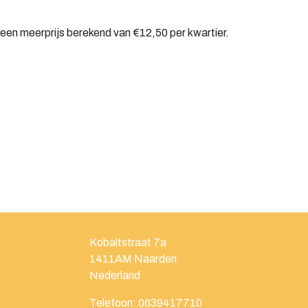
t een meerprijs berekend van €12,50 per kwartier.
Kobaltstraat 7a
1411AM
Naarden
Nederland
Telefoon:
0639417710