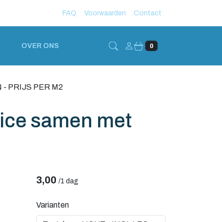
FAQ
Voorwaarden
Contact
Account
OVER ONS
0
 - PRIJS PER M2
rvice samen met
3,00
/
1 dag
Varianten