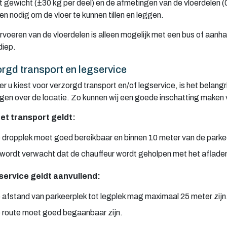
 gewicht (±30 kg per deel) en de afmetingen van de vloerdelen (0,
n nodig om de vloer te kunnen tillen en leggen.
ervoeren van de vloerdelen is alleen mogelijk met een bus of aan
diep.
rgd transport en legservice
 u kiest voor verzorgd transport en/of legservice, is het belangr
gen over de locatie. Zo kunnen wij een goede inschatting make
et transport geldt:
 dropplek moet goed bereikbaar en binnen 10 meter van de parkee
 wordt verwacht dat de chauffeur wordt geholpen met het afladen
gservice geldt aanvullend:
 afstand van parkeerplek tot legplek mag maximaal 25 meter zijn
 route moet goed begaanbaar zijn.