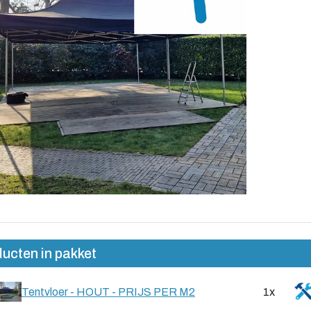
ucten in pakket
Tentvloer - HOUT - PRIJS PER M2
1x