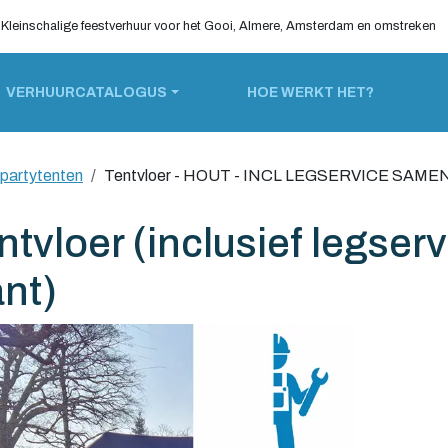
Kleinschalige feestverhuur voor het Gooi, Almere, Amsterdam en omstreken
VERHUURCATALOGUS
HOE WERKT HET?
 partytenten
Tentvloer - HOUT - INCL LEGSERVICE SAMEN
ntvloer (inclusief legse
ant)