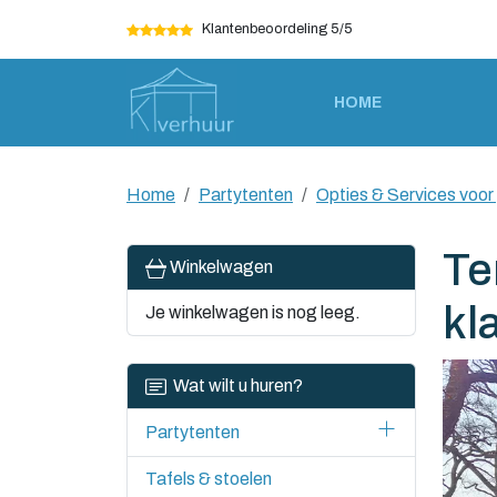
Klantenbeoordeling 5/5
HOME
Home
Partytenten
Opties & Services voor
Te
Winkelwagen
kl
Je winkelwagen is nog leeg.
Wat wilt u huren?
Partytenten
Tafels & stoelen