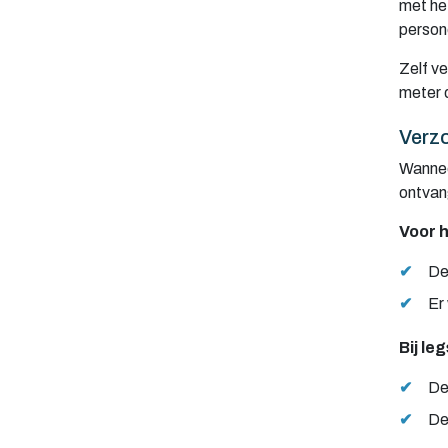
met het
persone
Zelf v
meter 
Verzo
Wanneer
ontvan
Voor h
✔
De
✔
Er
Bij le
✔
De
✔
De