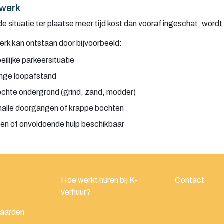
werk
de situatie ter plaatse meer tijd kost dan vooraf ingeschat, word
rk kan ontstaan door bijvoorbeeld:
eilijke parkeersituatie
nge loopafstand
echte ondergrond (grind, zand, modder)
alle doorgangen of krappe bochten
en of onvoldoende hulp beschikbaar
Hoe werkt huren bij K-
Contact
verhuur?
waarden