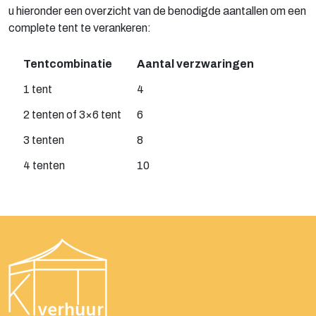
u hieronder een overzicht van de benodigde aantallen om een
complete tent te verankeren:
Tentcombinatie
Aantal verzwaringen
1 tent
4
2 tenten of 3×6 tent
6
3 tenten
8
4 tenten
10