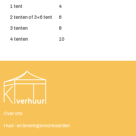
1 tent
4
2 tenten of 3×6 tent
6
3 tenten
8
4 tenten
10
Over ons
Huur- en leveringsvoorwaarden