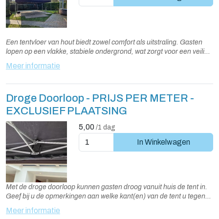
Een tentvloer van hout biedt zowel comfort als uitstraling. Gasten
lopen op een vlakke, stabiele ondergrond, wat zorgt voor een veilige
ervaring. De vloer beschermt uw gazon en creëert een warme en
Meer informatie
gezellige sfeer in de tent.
Droge Doorloop - PRIJS PER METER -
EXCLUSIEF PLAATSING
5,00
/1 dag
In Winkelwagen
Met de droge doorloop kunnen gasten droog vanuit huis de tent in.
Geef bij u de opmerkingen aan welke kant(en) van de tent u tegen
de gevel plaatst en van een regengoot wilt voorzien
Meer informatie