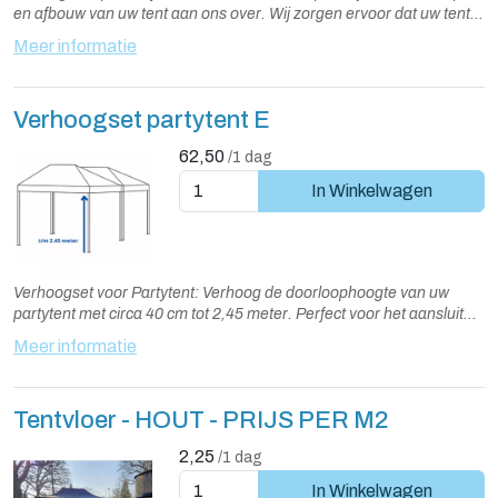
en afbouw van uw tent aan ons over. Wij zorgen ervoor dat uw tent
snel, veilig en vakkundig wordt opgebouwd en afgebroken.
Meer informatie
Standaard wordt de tent een dag voor gebruik opgebouwd en na
gebruik weer afgebroken. Alternatieve dagen zijn in overleg
mogelijk.
Verhoogset partytent E
62,50
/1 dag
In Winkelwagen
Verhoogset voor Partytent: Verhoog de doorloophoogte van uw
partytent met circa 40 cm tot 2,45 meter. Perfect voor het aansluiten
op een veranda of carport, of wanneer u de tent tegen een gevel
Meer informatie
plaatst. De set bevat verhoogde staanders en extra hoge zijwanden
die netjes tot op de grond doorlopen. Tarieven: Vanaf €12,50
afhankelijk van de tentformaten.
Tentvloer - HOUT - PRIJS PER M2
2,25
/1 dag
In Winkelwagen