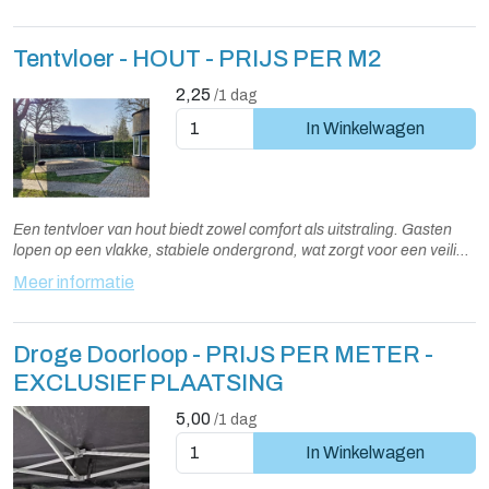
die netjes tot op de grond doorlopen. Tarieven: Vanaf €12,50,
afhankelijk van de tentformaten.
Tentvloer - HOUT - PRIJS PER M2
2,25
/1 dag
In Winkelwagen
Een tentvloer van hout biedt zowel comfort als uitstraling. Gasten
lopen op een vlakke, stabiele ondergrond, wat zorgt voor een veilige
ervaring. De vloer beschermt uw gazon en creëert een warme en
Meer informatie
gezellige sfeer in de tent.
Droge Doorloop - PRIJS PER METER -
EXCLUSIEF PLAATSING
5,00
/1 dag
In Winkelwagen