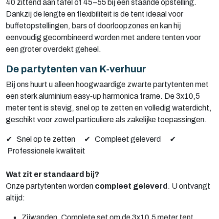
40 zittend aan tafel of 45–55 bij een staande opstelling.
Dankzij de lengte en flexibiliteit is de tent ideaal voor
buffetopstellingen, bars of doorloopzones en kan hij
eenvoudig gecombineerd worden met andere tenten voor
een groter overdekt geheel.
De partytenten van K-verhuur
Bij ons huurt u alleen hoogwaardige zwarte partytenten met
een sterk aluminium easy-up harmonica frame. De 3x10,5
meter tent is stevig, snel op te zetten en volledig waterdicht,
geschikt voor zowel particuliere als zakelijke toepassingen.
✔
Snel op te zetten
✔
Compleet geleverd
✔
Professionele kwaliteit
Wat zit er standaard bij?
Onze partytenten worden
compleet geleverd
. U ontvangt
altijd:
Zijwanden. Complete set om de 3x10,5 meter tent