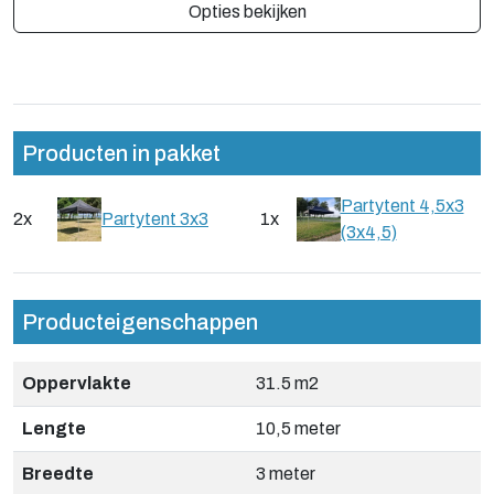
Opties bekijken
Producten in pakket
Partytent 4,5x3
2x
Partytent 3x3
1x
(3x4,5)
Producteigenschappen
Oppervlakte
31.5 m2
Lengte
10,5 meter
Breedte
3 meter