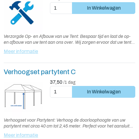
In Winkelwagen
Verzorgde Op- en Afbouw van uw Tent: Bespaar tijd en laat de op-
en afbouw van uw tent aan ons over. Wij zorgen ervoor dat uw tent
snel, veilig en vakkundig wordt opgebouwd en afgebroken.
Meer informatie
Standaard wordt de tent een dag voor gebruik opgebouwd en na
gebruik weer afgebroken. Alternatieve dagen zijn in overleg
mogelijk.
Verhoogset partytent C
37,50
/1 dag
In Winkelwagen
Verhoogset voor Partytent: Verhoog de doorloophoogte van uw
partytent met circa 40 cm tot 2,45 meter. Perfect voor het aansluiten
op een veranda of carport, of wanneer u de tent tegen een gevel
Meer informatie
plaatst. De set bevat verhoogde staanders en extra hoge zijwanden